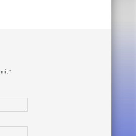
d mit
*