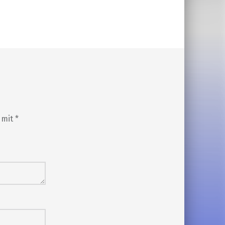
d mit
*