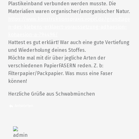
Plastikeinband verbunden werden musste. Die
Materialien waren organischer/anorganischer Natur.
https://www.konstruktionspraxis.vogel.de/grundlage
n-des-klebens-erklaert-voraussetzung-adhaesion-
kohaesion-a-794496/
Hattest es gut erklärt! War auch eine gute Vertiefung
und Wiederholung deines Stoffes.
Möchte mal mit dir über jegliche Arten der
verschiedenen PapierFASERN reden. Z. b:
Filterpapier/Packpapier. Was muss eine Faser
können!
Herzliche Grüße aus Schwabmünchen
Antworten