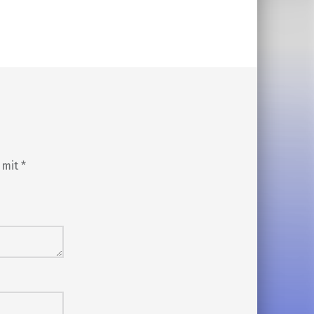
d mit
*